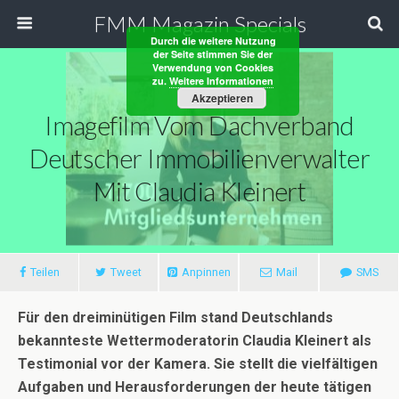
FMM Magazin Specials
Durch die weitere Nutzung
der Seite stimmen Sie der
Verwendung von Cookies
zu.
Weitere Informationen
Akzeptieren
Imagefilm Vom Dachverband
Deutscher Immobilienverwalter
Mit Claudia Kleinert
Teilen
Tweet
Anpinnen
Mail
SMS
Für den dreiminütigen Film stand Deutschlands
bekannteste Wettermoderatorin Claudia Kleinert als
Testimonial vor der Kamera. Sie stellt die vielfältigen
Aufgaben und Herausforderungen der heute tätigen